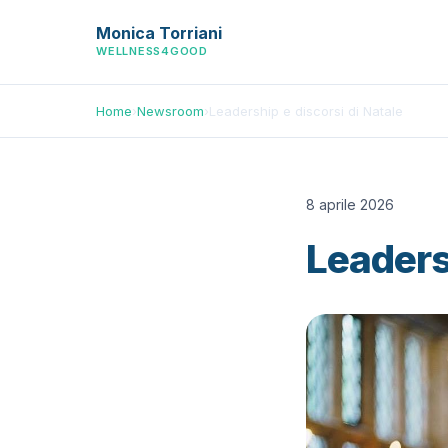
Monica Torriani
WELLNESS4GOOD
Home
›
Newsroom
›
Leadership e discorsi di Natale
8 aprile 2026
Leadersh