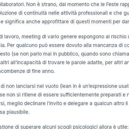
collaboratori. Non è strano, dal momento che le Feste ra
zione di continuità nelle attività professionali e che g
e significa anche approfittare di questi momenti per dar
di lavoro, meeting di vario genere espongono al rischio 
nsia. Per qualcuno può essere dovuto alla mancanza di c
testo (se non parlo mai in pubblico, quando sono chiama
ltri all’incapacità di trovare le parole adatte, per altri a
 incombenze di fine anno.
di non lanciarsi nel vuoto (lean in è un’espressione usa
se non si ritiene di essere sufficientemente preparati e
rsi, meglio declinare l’invito e delegare a qualcun altro i
a plausibile.
tione di superare alcuni scogli psicologici allora è utile: