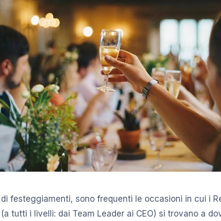
di festeggiamenti, sono frequenti le occasioni in cui i R
 (a tutti i livelli: dai Team Leader ai CEO) si trovano a do