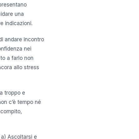
ppresentano
uidare una
e indicazioni.
di andare incontro
onfidenza nei
to a farlo non
ncora allo stress
ta troppo e
 non c’è tempo né
l compito,
 a) Ascoltarsi e