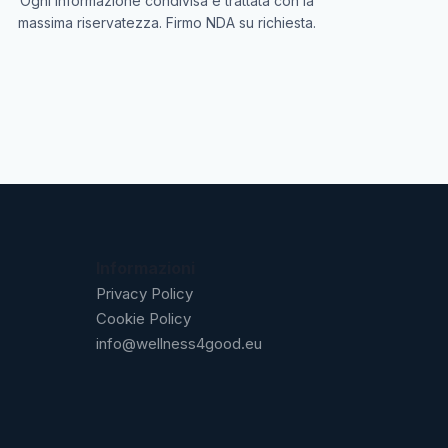
Ogni informazione condivisa è trattata con la
massima riservatezza. Firmo NDA su richiesta.
Informazioni
Privacy Policy
Cookie Policy
info@wellness4good.eu