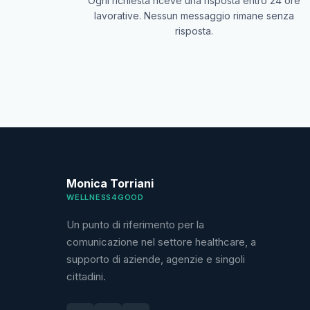
Ogni richiesta riceve una risposta entro 24 ore
lavorative. Nessun messaggio rimane senza
risposta.
Monica Torriani
WELLNESS4GOOD
Un punto di riferimento per la
comunicazione nel settore healthcare, a
supporto di aziende, agenzie e singoli
cittadini.