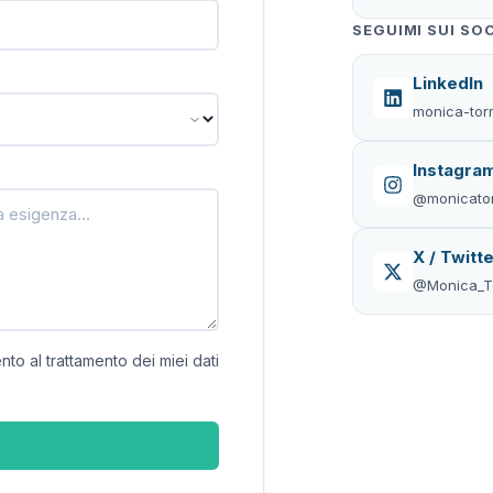
SEGUIMI SUI SO
LinkedIn
monica-torr
Instagra
@monicator
X / Twitt
@Monica_To
nto al trattamento dei miei dati