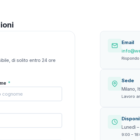
ioni
Email
info@we
Rispondo 
bile, di solito entro 24 ore
Sede
ome
*
Milano, It
Lavoro an
Disponib
Lunedì –
9:00 – 18