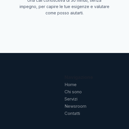
Una call conoscitiva di 30 minuti, senza
impegno, per capire le tue esigenze e valutare
come posso aiutarti.
Navigazione
Home
Chi sono
Servizi
Newsroom
Contatti