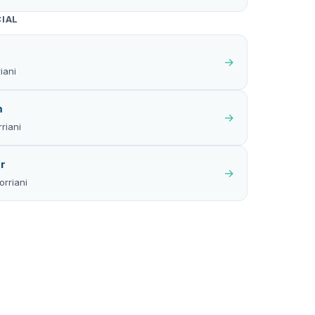
CIAL
→
iani
m
→
riani
er
→
rriani