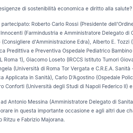
igenze di sostenibilità economica e diritto alla salute?
 partecipato: Roberto Carlo Rossi (Presidente dell'Ordine
 Innocenti (Farmindustria e Amministratore Delegato di Ch
(Consigliere d'Amministrazione Edra), Alberto E. Tozzi 
erca Predittiva e Preventiva Ospedale Pediatrico Bambin
ASL Roma 1), Giacomo Loseto (IRCCS Istituto Tumori Giovan
ngela (Università di Roma Tor Vergata e C.R.E.A. Sanità 
 Applicata in Sanità), Carlo D’Agostino (Ospedale Policl
ro Conforti (Università degli Studi di Napoli Federico II) e
 ad Antonio Messina (Amministratore Delegato di Sanit
orare in questa importante occasione e agli altri due c
io Ritzu e Fabrizio Majorana.