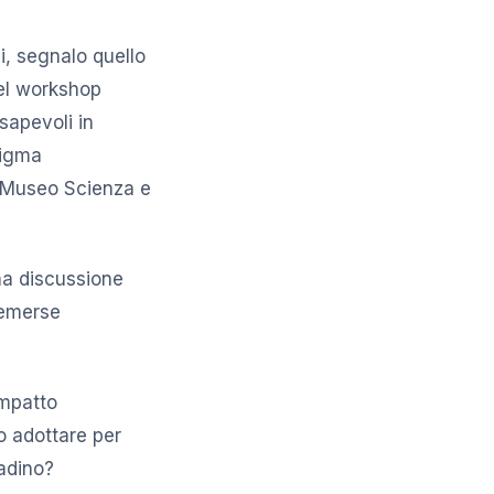
i, segnalo quello
del workshop
sapevoli in
Sigma
 "Museo Scienza e
una discussione
 emerse
impatto
o adottare per
tadino?