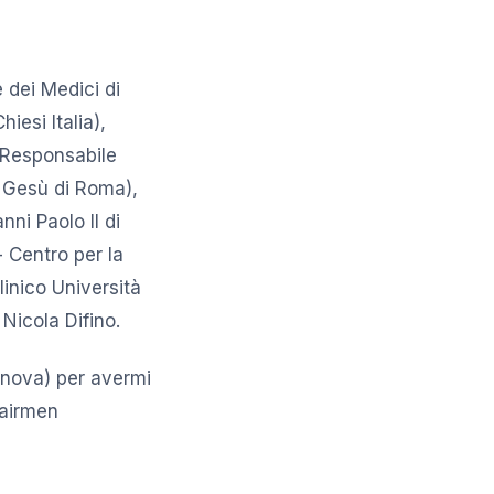
 dei Medici di
iesi Italia),
(Responsabile
o Gesù di Roma),
ni Paolo II di
- Centro per la
inico Università
 Nicola Difino.
anova) per avermi
hairmen