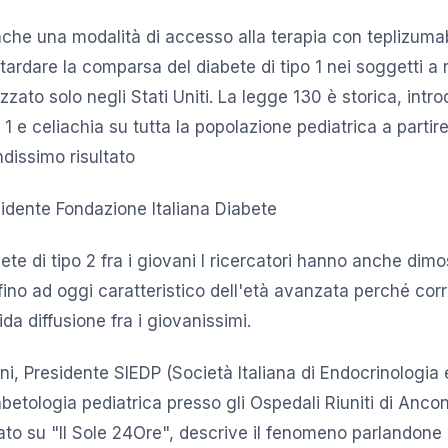
che una modalità di accesso alla terapia con teplizum
tardare la comparsa del diabete di tipo 1 nei soggetti a 
zato solo negli Stati Uniti. La legge 130 è storica, intr
o 1 e celiachia su tutta la popolazione pediatrica a partir
dissimo risultato
sidente Fondazione Italiana Diabete
ete di tipo 2 fra i giovani I ricercatori hanno anche dimo
 fino ad oggi caratteristico dell'età avanzata perché correl
ida diffusione fra i giovanissimi.
ni, Presidente SIEDP (Società Italiana di Endocrinologia 
abetologia pediatrica presso gli Ospedali Riuniti di Ancon
ato su "Il Sole 24Ore", descrive il fenomeno parlandone