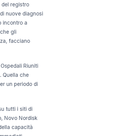
 del registro
 di nuove diagnosi
 incontro a
che gli
nza, facciano
 Ospedali Riuniti
e. Quella che
er un periodo di
utti i siti di
o, Novo Nordisk
della capacità