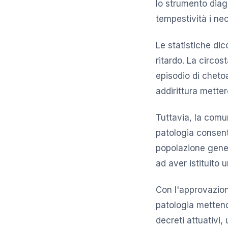
lo strumento diagn
tempestività i nec
Le statistiche dic
ritardo. La circo
episodio di chet
addirittura metter
Tuttavia, la comu
patologia consente
popolazione genera
ad aver istituito 
Con l'approvazion
patologia mettend
decreti attuativi,