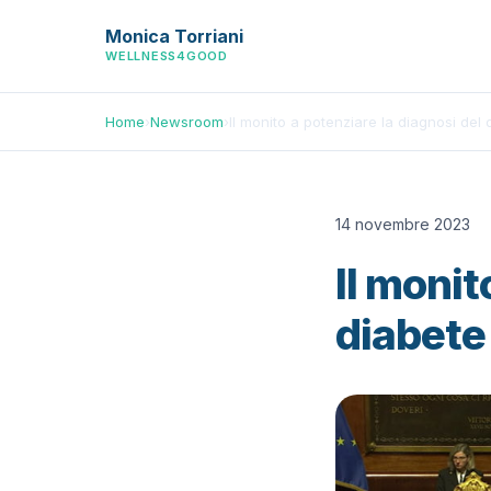
Monica Torriani
WELLNESS4GOOD
Home
›
Newsroom
›
Il monito a potenziare la diagnosi del d
14 novembre 2023
Il monit
diabete 