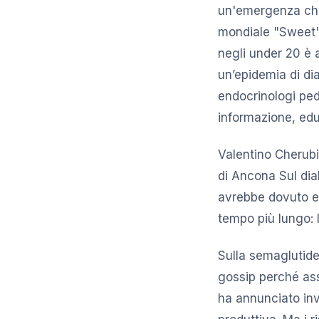
un'emergenza che 
mondiale "Sweet" 
negli under 20 è
un’epidemia di dia
endocrinologi ped
informazione, ed
Valentino Cherubin
di Ancona Sul diab
avrebbe dovuto es
tempo più lungo: l
Sulla semaglutide 
gossip perché as
ha annunciato inve