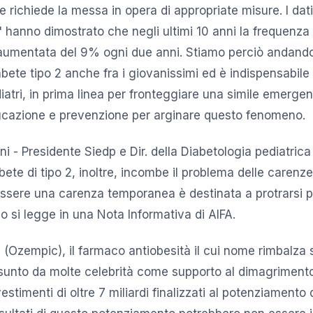
richiede la messa in opera di appropriate misure. I dati
hanno dimostrato che negli ultimi 10 anni la frequenza
 aumentata del 9% ogni due anni. Stiamo perciò andando
bete tipo 2 anche fra i giovanissimi ed è indispensabile 
iatri, in prima linea per fronteggiare una simile emerge
ucazione e prevenzione per arginare questo fenomeno.
i - Presidente Siedp e Dir. della Diabetologia pediatrica
ete di tipo 2, inoltre, incombe il problema delle carenz
sere una carenza temporanea è destinata a protrarsi p
o si legge in una Nota Informativa di AIFA.
(Ozempic), il farmaco antiobesità il cui nome rimbalza su t
sunto da molte celebrità come supporto al dimagriment
stimenti di oltre 7 miliardi finalizzati al potenziamento 