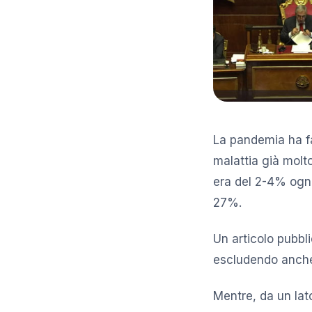
La pandemia ha fa
malattia già molt
era del 2-4% ogni
27%.
Un articolo pubbl
escludendo anche 
Mentre, da un lato