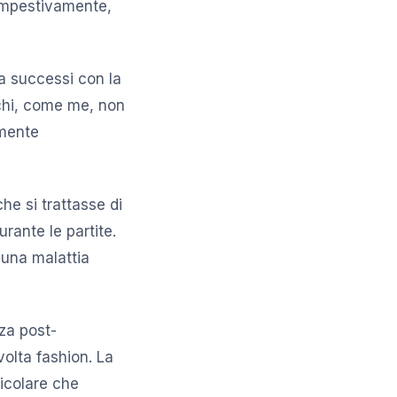
tempestivamente,
a successi con la
chi, come me, non
lmente
he si trattasse di
urante le partite.
 una malattia
nza post-
volta fashion. La
ticolare che