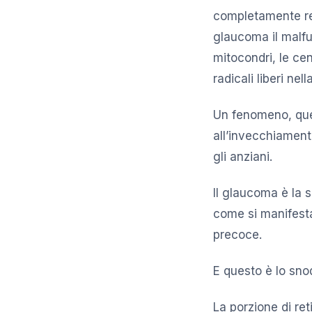
completamente re
glaucoma il malfun
mitocondri, le ce
radicali liberi nell
Un fenomeno, quel
all’invecchiament
gli anziani.
Il glaucoma è la 
come si manifesta 
precoce.
E questo è lo sno
La porzione di ret