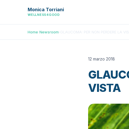
Monica Torriani
WELLNESS4GOOD
Home
›
Newsroom
›
GLAUCOMA: PER NON PERDERE LA VI
12 marzo 2018
GLAUCO
VISTA