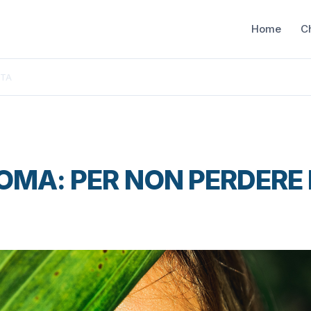
Home
C
STA
MA: PER NON PERDERE 