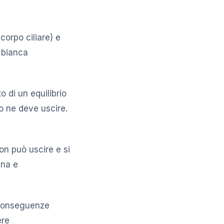
corpo ciliare) e
e bianca
o di un equilibrio
to ne deve uscire.
non può uscire e si
ina e
 conseguenze
ere