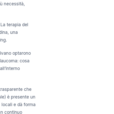
ù necessità,
La terapia del
dina, una
ing.
guivano optarono
 Glaucoma: cosa
ll’interno
 trasparente che
rale) è presente un
 locali e dà forma
un continuo