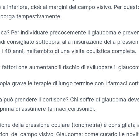
e e inferiore, cioè ai margini del campo visivo. Per questo 
ccorga tempestivamente.
ica? Per individuare precocemente il glaucoma e preven
di consigliato sottoporsi alla misurazione della pressio
 i 40 anni, nell’ambito di una visita oculistica completa.
io I fattori che aumentano il rischio di sviluppare il glauc
miopia grave le terapie di lungo termine con i farmaci cort
a può prendere il cortisone? Chi soffre di glaucoma dev
a prima di assumere farmaci cortisonici.
zione della pressione oculare (tonometria) è consigliata a
azioni del campo visivo. Glaucoma: come curarlo Le novit