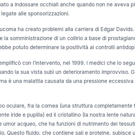
uato a indossare occhiali anche quando non ne aveva pi
 legate alle sponsorizzazioni.
aucoma ha creato problemi alla carriera di Edgar Davids. 
la somministrazione di un collirio a base di prostaglan
bbe potuto determinare la positività ai controlli antidop
semplificò con l’intervento, nel 1999. I medici che lo se
quando la sua vista subì un deterioramento improvviso.
oma è una malattia causata da una pressione eccessiva a
ulbo oculare, fra la cornea (una struttura completamente
nte iride e pupilla) ed il cristallino (la nostra lente natu
e umor acqueo, che ha funzioni di nutrimento dei tessuti
io. Questo fluido, che contiene sali e proteine, subisce 