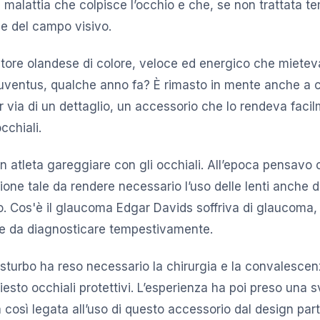
 malattia che colpisce l’occhio e che, se non trattata 
ne del campo visivo.
iatore olandese di colore, veloce ed energico che mietev
Juventus, qualche anno fa? È rimasto in mente anche a 
er via di un dettaglio, un accessorio che lo rendeva faci
occhiali.
n atleta gareggiare con gli occhiali. All’epoca pensavo c
azione tale da rendere necessario l’uso delle lenti anche d
. Cos'è il glaucoma Edgar Davids soffriva di glaucoma,
cile da diagnosticare tempestivamente.
disturbo ha reso necessario la chirurgia e la convalesce
iesto occhiali protettivi. L’esperienza ha poi preso una s
così legata all’uso di questo accessorio dal design par