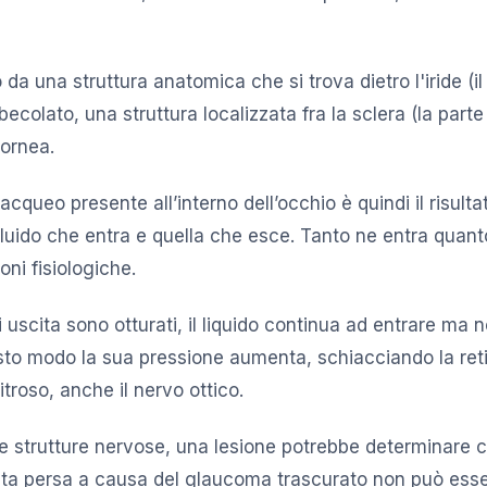
 da una struttura anatomica che si trova dietro l'iride (il 
abecolato, una struttura localizzata fra la sclera (la part
cornea.
acqueo presente all’interno dell’occhio è quindi il risultat
 fluido che entra e quella che esce. Tanto ne entra quan
ni fisiologiche.
 uscita sono otturati, il liquido continua ad entrare ma 
to modo la sua pressione aumenta, schiacciando la ret
troso, anche il nervo ottico.
 strutture nervose, una lesione potrebbe determinare
 vista persa a causa del glaucoma trascurato non può ess