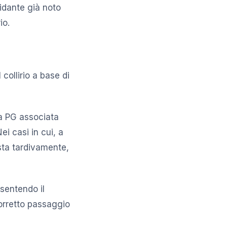
sidante già noto
io.
 collirio a base di
la PG associata
i casi in cui, a
sta tardivamente,
nsentendo il
corretto passaggio