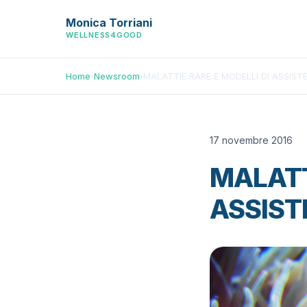
Monica Torriani
WELLNESS4GOOD
Home
›
Newsroom
›
MALATTIE RARE E MODELLI DI ASSIST
17 novembre 2016
MALATT
ASSIST