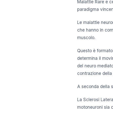
Malattie Rare e ce
paradigma vincent
Le malattie neur
che hanno in comu
muscolo.
Questo è formato
determina il movi
del neuro mediato
contrazione della
A seconda della s
La Sclerosi Later
motoneuroni sia c