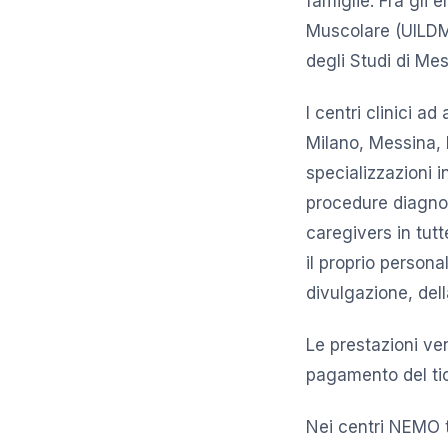
famiglie. Fra gli 
Muscolare (UILDM)
degli Studi di Me
I centri clinici ad
Milano, Messina, 
specializzazioni i
procedure diagnost
caregivers in tutt
il proprio persona
divulgazione, dell
Le prestazioni ve
pagamento del tic
Nei centri NEMO t