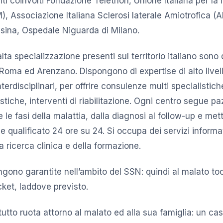
enti coinvolti Fondazione Telethon, Unione Italiana per la l
, Associazione Italiana Sclerosi laterale Amiotrofica (A
ssina, Ospedale Niguarda di Milano.
 alta specializzazione presenti sul territorio italiano sono 
Roma ed Arenzano. Dispongono di expertise di alto livel
nterdisciplinari, per offrire consulenze multi specialistic
iche, interventi di riabilitazione. Ogni centro segue paz
e le fasi della malattia, dalla diagnosi al follow-up e met
le qualificato 24 ore su 24. Si occupa dei servizi informat
a ricerca clinica e della formazione.
ngono garantite nell’ambito del SSN: quindi al malato toc
ket, laddove previsto.
utto ruota attorno al malato ed alla sua famiglia: un cas