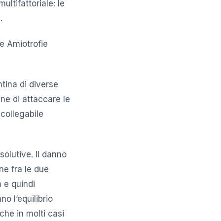
ltifattoriale: le
.
le Amiotrofie
tina di diverse
une di attaccare le
icollegabile
solutive. Il danno
ne fra le due
 e quindi
no l’equilibrio
che in molti casi