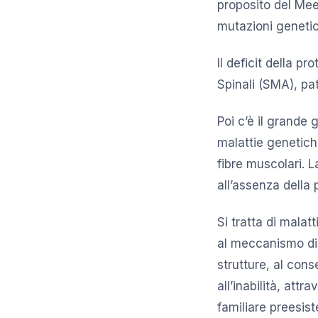
proposito del Meet
mutazioni geneti
Il deficit della 
Spinali (SMA), pa
Poi c’è il grande
malattie genetiche
fibre muscolari. 
all’assenza della p
Si tratta di malat
al meccanismo di 
strutture, al con
all’inabilità, attr
familiare preesist