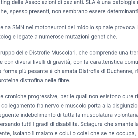
ing delle Associazioni di pazienti. SLA è una patologia mu
che, spesso presenti, non sembrano essere determinanti
proteina SMN nei motoneuroni del midollo spinale provoca 
tologie legate a numerose mutazioni genetiche.
 gruppo delle Distrofie Muscolari, che comprende una tren
 con diversi livelli di gravità, con la caratteristica com
La forma più pesante è chiamata Distrofia di Duchenne, r
roteina distrofina nelle fibre.
tie croniche progressive, per le quali non esistono cure ri
collegamento fra nervo e muscolo porta alla disgiunzio
seguente indebolimento di tutta la muscolatura volontaria
aversando tutti i gradi di disabilità. Sciagure che smantella
ente, isolano il malato e colui o colei che se ne occupa, 