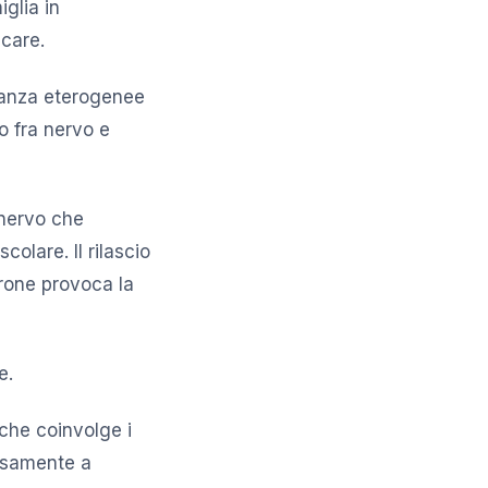
glia in
icare.
tanza eterogenee
o fra nervo e
 nervo che
olare. Il rilascio
urone provoca la
e.
che coinvolge i
fusamente a