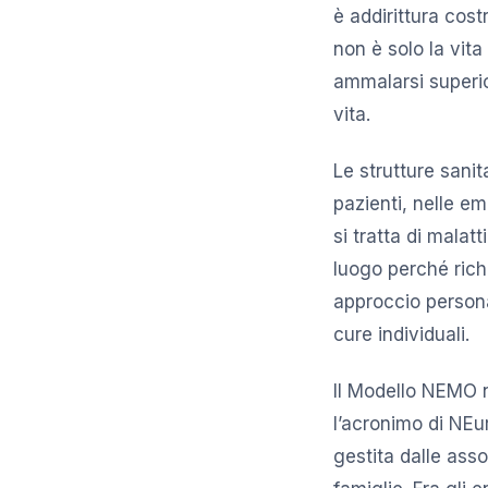
è addirittura cost
non è solo la vita
ammalarsi superio
vita.
Le strutture sani
pazienti, nelle e
si tratta di malat
luogo perché ric
approccio persona
cure individuali.
Il Modello NEMO n
l’acronimo di NEu
gestita dalle asso