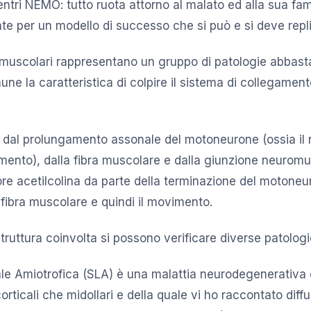
ntri NEMO: tutto ruota attorno al malato ed alla sua fami
e per un modello di successo che si può e si deve repl
omuscolari rappresentano un gruppo di patologie abbas
ne la caratteristica di colpire il sistema di collegament
 dal prolungamento assonale del motoneurone (ossia il
mento), dalla fibra muscolare e dalla giunzione neuromusc
re acetilcolina da parte della terminazione del motone
 fibra muscolare e quindi il movimento.
truttura coinvolta si possono verificare diverse patologi
ale Amiotrofica (SLA) è una malattia neurodegenerativa 
orticali che midollari e della quale vi ho raccontato dif