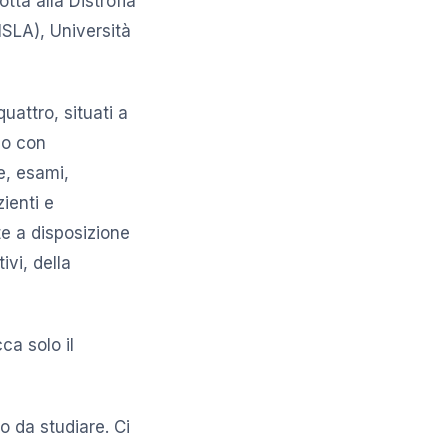
otta alla Distrofia
ISLA), Università
quattro, situati a
lo con
he, esami,
ienti e
te a disposizione
ivi, della
ca solo il
o da studiare. Ci