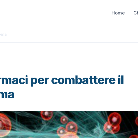
Home
C
noma
maci per combattere il
ma