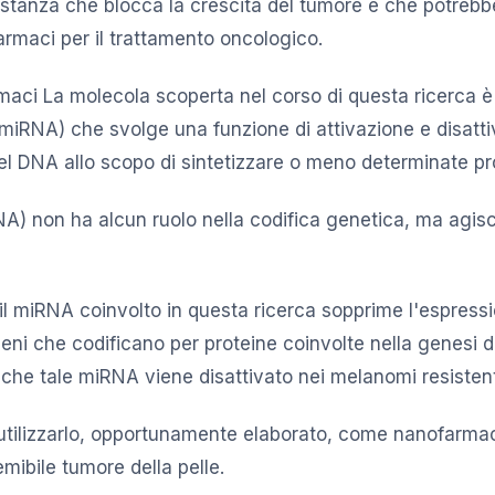
sostanza che blocca la crescita del tumore e che potrebbe
armaci per il trattamento oncologico.
ci La molecola scoperta nel corso di questa ricerca è 
(miRNA) che svolge una funzione di attivazione e disatti
el DNA allo scopo di sintetizzare o meno determinate pr
A) non ha alcun ruolo nella codifica genetica, ma agis
 il miRNA coinvolto in questa ricerca sopprime l'espressi
eni che codificano per proteine coinvolte nella genesi d
o che tale miRNA viene disattivato nei melanomi resistent
i utilizzarlo, opportunamente elaborato, come nanofarmaco
emibile tumore della pelle.