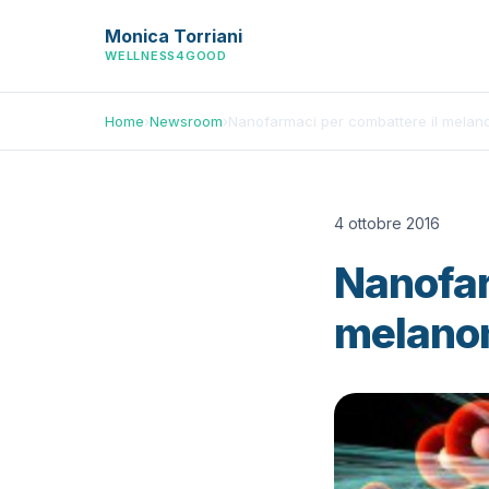
Monica Torriani
WELLNESS4GOOD
Home
›
Newsroom
›
Nanofarmaci per combattere il mela
4 ottobre 2016
Nanofar
melano