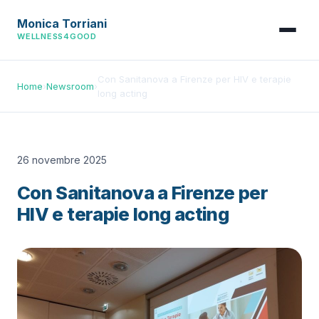
Monica Torriani
WELLNESS4GOOD
Con Sanitanova a Firenze per HIV e terapie
Home
›
Newsroom
›
long acting
26 novembre 2025
Con Sanitanova a Firenze per
HIV e terapie long acting