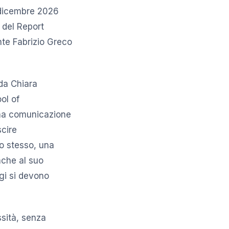
 dicembre 2026
 del Report
ente Fabrizio Greco
 da Chiara
ol of
una comunicazione
scire
o stesso, una
nche al suo
gi si devono
ssità, senza