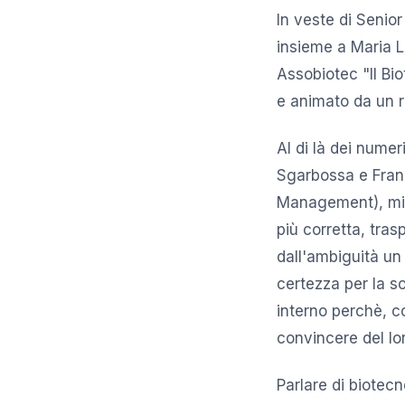
In veste di Senio
insieme a Maria L
Assobiotec "Il Bio
e animato da un ri
Al di là dei numer
Sgarbossa e Franc
Management), mi h
più corretta, tras
dall'ambiguità un
certezza per la s
interno perchè, c
convincere del lo
Parlare di biotec