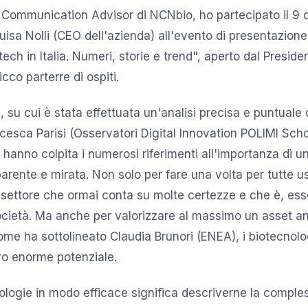
r Communication Advisor di NCNbio, ho partecipato il 9
uisa Nolli (CEO dell'azienda) all'evento di presentazione
tech in Italia. Numeri, storie e trend", aperto dal Presid
cco parterre di ospiti.
i, su cui è stata effettuata un'analisi precisa e puntuale
esca Parisi (Osservatori Digital Innovation POLIMI Scho
anno colpita i numerosi riferimenti all'importanza di 
parente e mirata. Non solo per fare una volta per tutte u
 settore che ormai conta su molte certezze e che è, ess
ocietà. Ma anche per valorizzare al massimo un asset a
ome ha sottolineato Claudia Brunori (ENEA), i biotecnolo
ro enorme potenziale.
nologie in modo efficace significa descriverne la comple