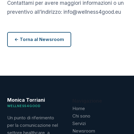
Contattami per avere maggiori informazioni o un
preventivo all’indirizzo: info@wellness4good.eu
← Torna al Newsroom
Monica Torriani
Navigazione
WELLNESS4GOOD
Home
Chi sono
Un punto di riferimento
Servizi
per la comunicazione nel
Newsroom
settore healthcare, a