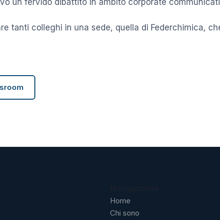
tivo un fervido dibattito in ambito corporate communicat
re tanti colleghi in una sede, quella di Federchimica, ch
wsroom
Navigazione
Home
Chi sono