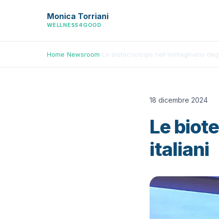
Monica Torriani
WELLNESS4GOOD
Home
›
Newsroom
›
Le biotecnologie nell'immaginario degli
18 dicembre 2024
Le biot
italiani