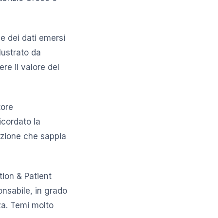
ce dei dati emersi
lustrato da
re il valore del
tore
icordato la
azione che sappia
ion & Patient
nsabile, in grado
za. Temi molto