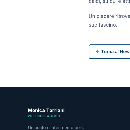
caldi, su cui è at
Un piacere ritrova
suo fascino.
← Torna al Ne
Monica Torriani
WELLNESS4GOOD
Un punto di riferimento per la