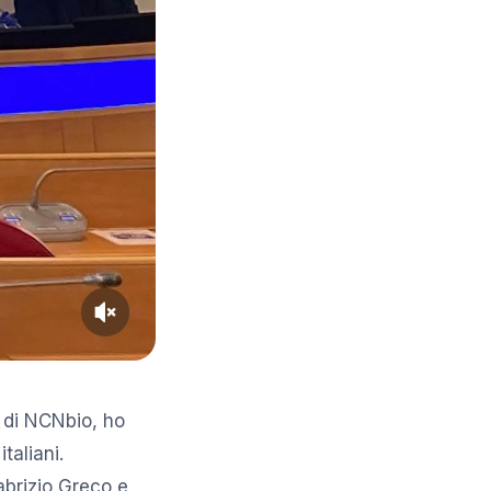
 di NCNbio, ho
taliani.
abrizio Greco e