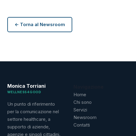
← Torna al Newsroom
Monica Torriani
Navigazione
WELLNESS4GOOD
Home
Chi sono
Un punto di riferimento
Servizi
per la comunicazione nel
Newsroom
settore healthcare, a
Contatti
supporto di aziende,
agenzie e singoli cittadini.