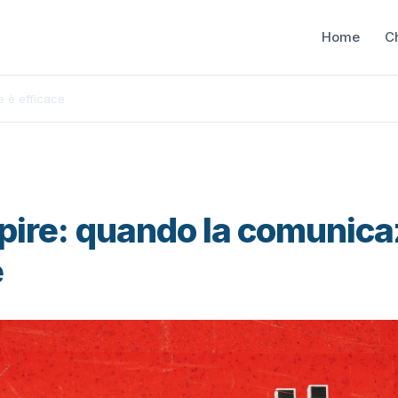
Home
C
e è efficace
apire: quando la comunica
e