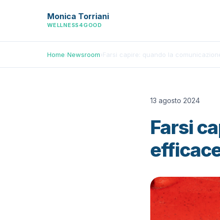
Monica Torriani
WELLNESS4GOOD
Home
›
Newsroom
›
Farsi capire: quando la comunicazion
13 agosto 2024
Farsi c
efficac