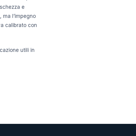
reschezza e
o, ma l’impegno
va calibrato con
azione utili in