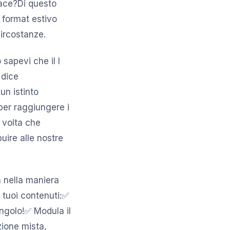
cace?Di questo
 format estivo
circostanze.
sapevi che il I
 dice
un istinto
per raggiungere i
i volta che
uire alle nostre
 nella maniera
i tuoi contenuti:✅
’angolo!✅ Modula il
zione mista,