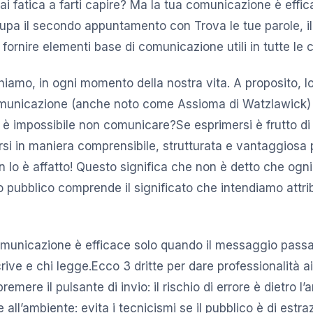
ai fatica a farti capire? Ma la tua comunicazione è effi
pa il secondo appuntamento con Trova le tue parole, il
fornire elementi base di comunicazione utili in tutte le 
iamo, in ogni momento della nostra vita. A proposito, lo 
municazione (anche noto come Assioma di Watzlawick)
è impossibile non comunicare?Se esprimersi è frutto di 
rsi in maniera comprensibile, strutturata e vantaggiosa 
on lo è affatto! Questo significa che non è detto che ogn
o pubblico comprende il significato che intendiamo attrib
omunicazione è efficace solo quando il messaggio passa
crive e chi legge.Ecco 3 dritte per dare professionalità a
premere il pulsante di invio: il rischio di errore è dietro l
 all’ambiente: evita i tecnicismi se il pubblico è di estra