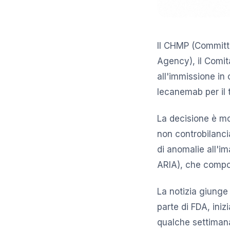
Il CHMP (Committ
Agency), il Comit
all'immissione in
lecanemab per il 
La decisione è mot
non controbilancia
di anomalie all'i
ARIA), che compo
La notizia giunge
parte di FDA, ini
qualche settimana