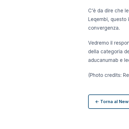
C'è da dire che le
Leqembi, questo i
convergenza.
Vedremo il respon
della categoria d
aducanumab e lec
(Photo credits: Re
← Torna al Ne