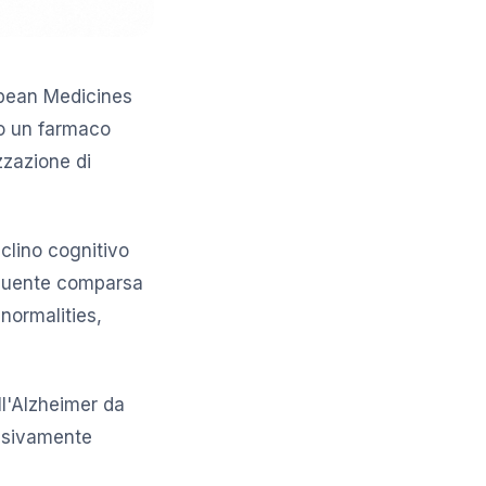
opean Medicines
no un farmaco
zzazione di
eclino cognitivo
frequente comparsa
normalities,
ll'Alzheimer da
essivamente