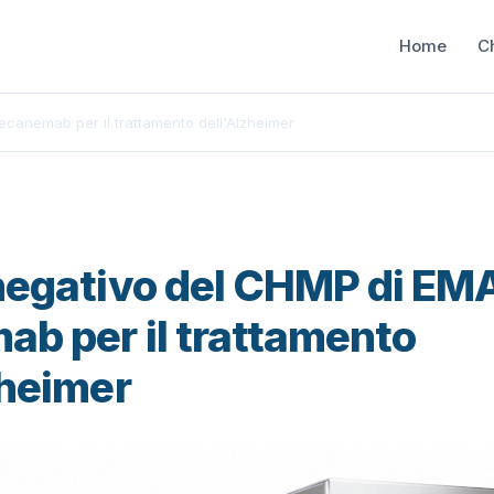
Home
C
ecanemab per il trattamento dell'Alzheimer
negativo del CHMP di EM
ab per il trattamento
zheimer