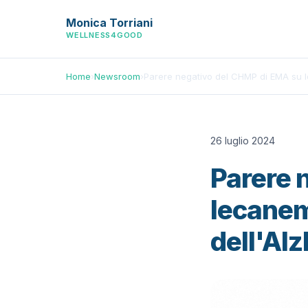
Monica Torriani
WELLNESS4GOOD
Home
›
Newsroom
›
Parere negativo del CHMP di EMA su l
26 luglio 2024
Parere 
lecanem
dell'Al