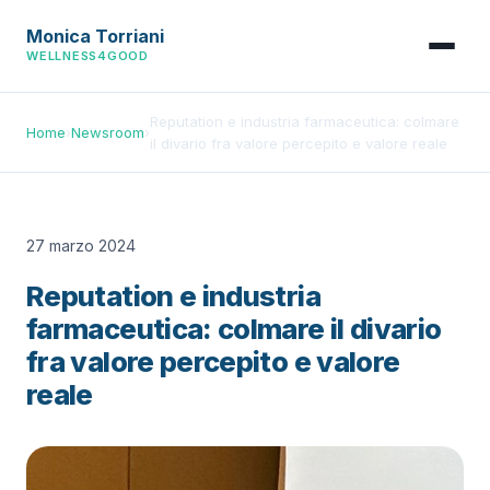
Monica Torriani
WELLNESS4GOOD
Reputation e industria farmaceutica: colmare
Home
›
Newsroom
›
il divario fra valore percepito e valore reale
27 marzo 2024
Reputation e industria
farmaceutica: colmare il divario
fra valore percepito e valore
reale