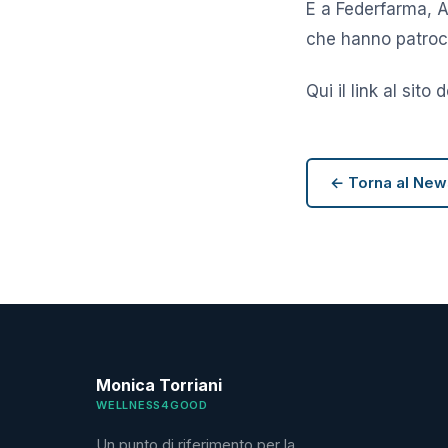
E a Federfarma, A
che hanno patroci
Qui il link al sito
← Torna al Ne
Monica Torriani
WELLNESS4GOOD
Un punto di riferimento per la