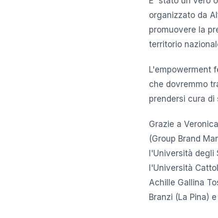
E' stato un vero 
organizzato da Alf
promuovere la pre
territorio nazional
L'empowerment fem
che dovremmo tras
prendersi cura di 
Grazie a Veronic
(Group Brand Mana
l'Università degl
l'Università Catt
Achille Gallina T
Branzi (La Pina) e