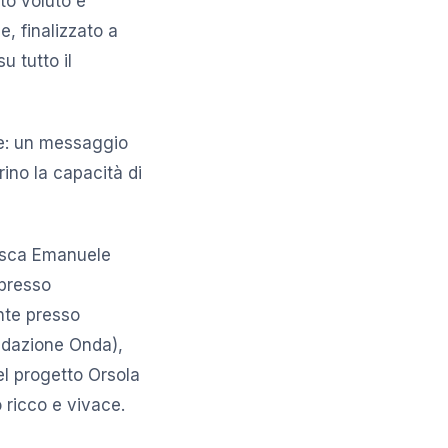
to voluto e
e, finalizzato a
u tutto il
te: un messaggio
ino la capacità di
esca Emanuele
 presso
ente presso
ondazione Onda),
l progetto Orsola
o ricco e vivace.