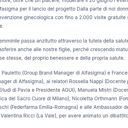
onore, oltre che un piacere, moderare il 20 giugno l'even
asigma per il lancio del progetto Dalla parte di noi donn
venzione ginecologica con fino a 2.000 visite gratuite s
e.
minile passa anzitutto attraverso la tutela della salu
ferire anche alle nostre figlie, perché crescendo matur
se stesse, del proprio benessere e della propria salute.
a Pauletto (Group Brand Manager di Alfasigma) e Franc
ger di Alfasigma), ai relatori Rossella Nappi (Docente
i Studi di Pavia e Presidente AGUI), Manuela Mistri (Doc
olica del Sacro Cuore di Milano), Nicoletta Orthmann (F
oschi (Federfarma Emilia-Romagna) e alle Ambassador de
 Valentina Ricci (La Vale), per avere animato un dibattit