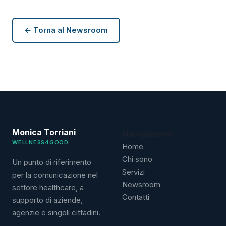
← Torna al Newsroom
Monica Torriani
Navigazione
WELLNESS4GOOD
Home
Chi sono
Un punto di riferimento
Servizi
per la comunicazione nel
Newsroom
settore healthcare, a
Contatti
supporto di aziende,
agenzie e singoli cittadini.