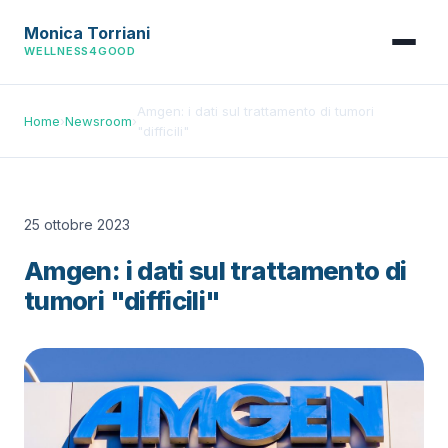
Monica Torriani
WELLNESS4GOOD
Amgen: i dati sul trattamento di tumori
Home
›
Newsroom
›
"difficili"
25 ottobre 2023
Amgen: i dati sul trattamento di
tumori "difficili"