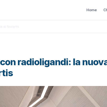
Home
C
da di Novartis
con radioligandi: la nuov
rtis