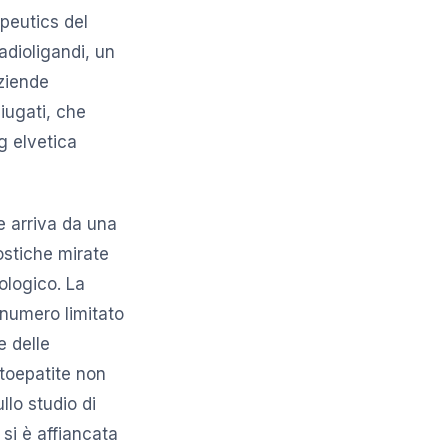
peutics del
radioligandi, un
aziende
niugati, che
g elvetica
le arriva da una
ostiche mirate
ologico. La
 numero limitato
e delle
toepatite non
lo studio di
 si è affiancata