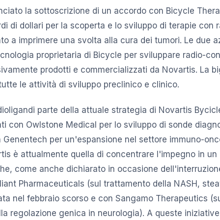
ciato la sottoscrizione di un accordo con Bicycle Thera
rdi di dollari per la scoperta e lo sviluppo di terapie con 
to a imprimere una svolta alla cura dei tumori. Le due 
ecnologia proprietaria di Bicycle per sviluppare radio-co
vamente prodotti e commercializzati da Novartis. La bi
tte le attività di sviluppo preclinico e clinico.
ioligandi parte della attuale strategia di Novartis Bycic
glati con Owlstone Medical per lo sviluppo di sonde diagn
on Genentech per un'espansione nel settore immuno-onc
rtis è attualmente quella di concentrare l'impegno in un
che, come anche dichiarato in occasione dell'interruzion
liant Pharmaceuticals (sul trattamento della NASH, stea
ata nel febbraio scorso e con Sangamo Therapeutics (sul
la regolazione genica in neurologia). A queste iniziative