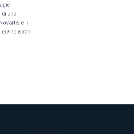
rapie
 di una
ovartis e il
eu/inclisiran-
Informazioni