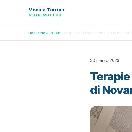
Monica Torriani
WELLNESS4GOOD
Home
›
Newsroom
›
Terapie con radioligandi: la nuova sfi
30 marzo 2023
Terapie 
di Nova