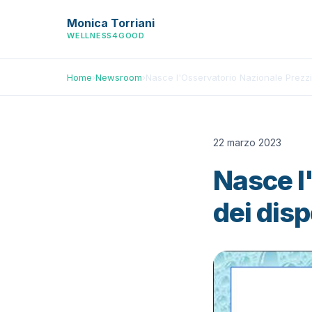
Monica Torriani
WELLNESS4GOOD
Home
›
Newsroom
›
Nasce l'Osservatorio Nazionale Prezzi 
22 marzo 2023
Nasce l
dei disp