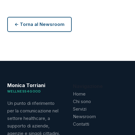
← Torna al Newsroom
Monica Torriani
Navigazione
WELLNESS4GOOD
Home
Chi sono
Un punto di riferimento
Servizi
per la comunicazione nel
Newsroom
settore healthcare, a
Contatti
supporto di aziende,
agenzie e singoli cittadini.