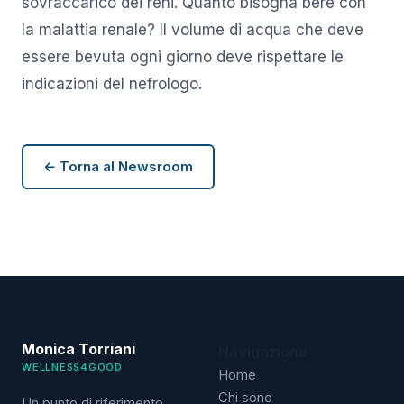
sovraccarico dei reni. Quanto bisogna bere con
la malattia renale? Il volume di acqua che deve
essere bevuta ogni giorno deve rispettare le
indicazioni del nefrologo.
← Torna al Newsroom
Monica Torriani
Navigazione
WELLNESS4GOOD
Home
Chi sono
Un punto di riferimento