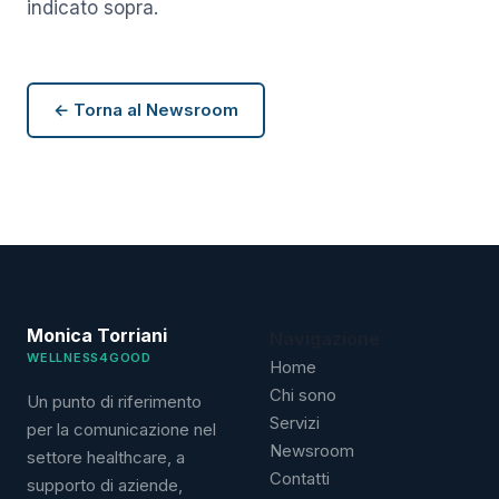
indicato sopra.
← Torna al Newsroom
Monica Torriani
Navigazione
WELLNESS4GOOD
Home
Chi sono
Un punto di riferimento
Servizi
per la comunicazione nel
Newsroom
settore healthcare, a
Contatti
supporto di aziende,