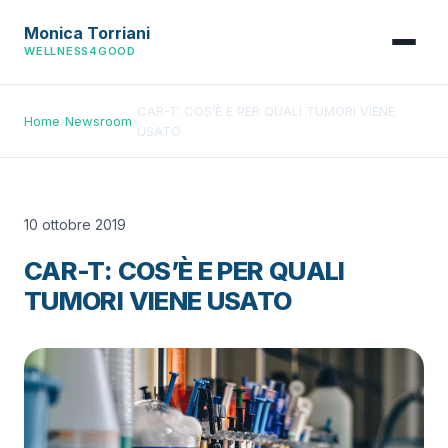
Monica Torriani
WELLNESS4GOOD
CAR-T: COS’È E PER QUALI TUMORI VIENE
Home
›
Newsroom
›
USATO
10 ottobre 2019
CAR-T: COS’È E PER QUALI
TUMORI VIENE USATO