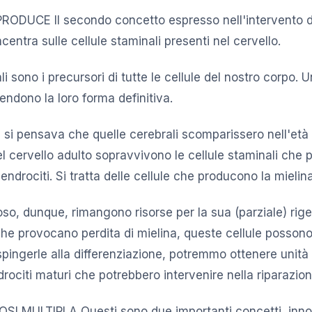
RODUCE Il secondo concetto espresso nell'intervento d
entra sulle cellule staminali presenti nel cervello.
li sono i precursori di tutte le cellule del nostro corpo. 
rendono la loro forma definitiva.
 si pensava che quelle cerebrali scomparissero nell'età 
l cervello adulto sopravvivono le cellule staminali che
dendrociti. Si tratta delle cellule che producono la mielina
so, dunque, rimangono risorse per la sua (parziale) rige
che provocano perdita di mielina, queste cellule possono
spingerle alla differenziazione, potremmo ottenere unit
rociti maturi che potrebbero intervenire nella riparazion
I MULTIPLA Questi sono due importanti concetti, innova