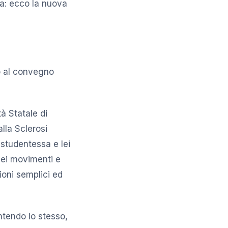
na: ecco la nuova
o al convegno
à Statale di
alla Sclerosi
 studentessa e lei
nei movimenti e
ioni semplici ed
ntendo lo stesso,