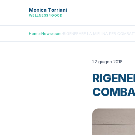
Monica Torriani
WELLNESS4GOOD
Home
›
Newsroom
›
RIGENERARE LA MIELINA PER COMBAT
22 giugno 2018
RIGENE
COMBAT