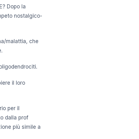
? Dopo la
mpeto nostalgico-
ma/malattia, che
.
oligodendrociti.
ere il loro
o per il
o dalla prof
ione più simile a