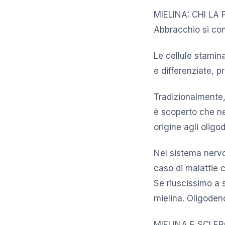
MIELINA: CHI LA P
Abbracchio si conc
Le cellule stamina
e differenziate, p
Tradizionalmente,
è scoperto che ne
origine agli oligo
Nel sistema nervo
caso di malattie 
Se riuscissimo a 
mielina. Oligodend
MIELINA E SCLEROS