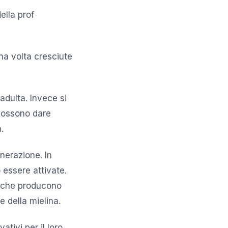
ella prof
Una volta cresciute
adulta. Invece si
 possono dare
.
nerazione. In
 essere attivate.
à che producono
e della mielina.
tivi per il loro