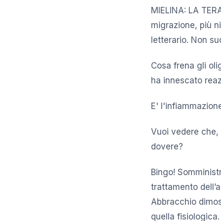
MIELINA: LA TE
migrazione, più n
letterario. Non su
Cosa frena gli ol
ha innescato reaz
E' l'infiammazione
Vuoi vedere che, s
dovere?
Bingo! Somministr
trattamento dell’a
Abbracchio dimost
quella fisiologica.