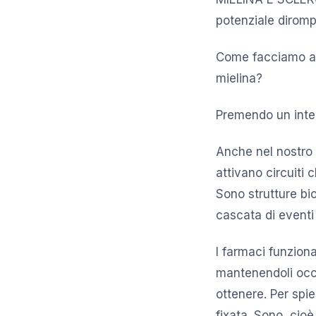
potenziale dirompe
Come facciamo a fa
mielina?
Premendo un inter
Anche nel nostro c
attivano circuiti 
Sono strutture bi
cascata di eventi
I farmaci funzion
mantenendoli occu
ottenere. Per spi
fixata. Sono, cio