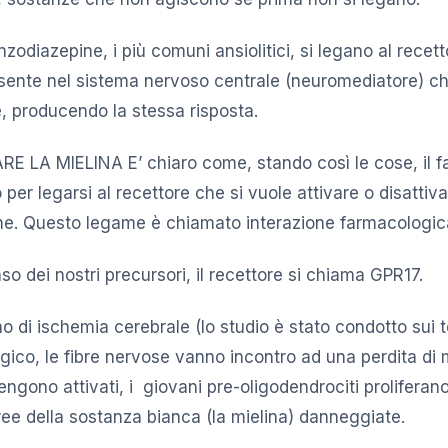
zodiazepine, i più comuni ansiolitici, si legano al recet
sente nel sistema nervoso centrale (neuromediatore) c
, producendo la stessa risposta.
E LA MIELINA E’ chiaro come, stando così le cose, il 
per legarsi al recettore che si vuole attivare o disattiva
one. Questo legame è chiamato interazione farmacologic
so dei nostri precursori, il recettore si chiama GPR17.
o di ischemia cerebrale (lo studio è stato condotto sui t
gico, le fibre nervose vanno incontro ad una perdita di mi
ngono attivati, i giovani pre-oligodendrociti proliferano
ee della sostanza bianca (la mielina) danneggiate.