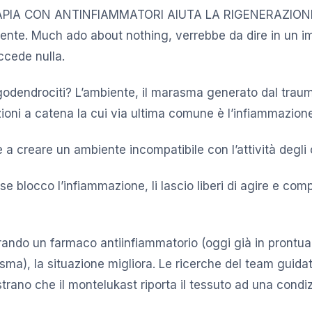
RAPIA CON ANTINFIAMMATORI AIUTA LA RIGENERAZIONE
iente. Much ado about nothing, verrebbe da dire in un i
ccede nulla.
igodendrociti? L’ambiente, il marasma generato dal trau
ioni a catena la cui via ultima comune è l’infiammazione
 a creare un ambiente incompatibile con l’attività degli 
e blocco l’infiammazione, li lascio liberi di agire e compi
ando un farmaco antiinfiammatorio (oggi già in prontuari
sma), la situazione migliora. Le ricerche del team guidat
rano che il montelukast riporta il tessuto ad una condiz