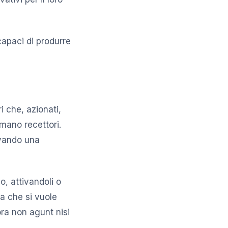
capaci di produrre
i che, azionati,
amano recettori.
ivando una
o, attivandoli o
ta che si vuole
ra non agunt nisi