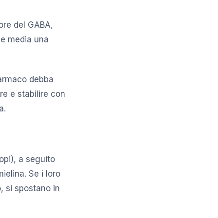
tore del GABA,
he media una
farmaco debba
re e stabilire con
a.
opi), a seguito
elina. Se i loro
, si spostano in