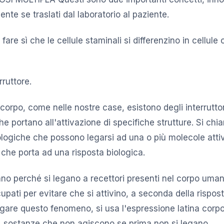
nte se traslati dal laboratorio al paziente.
re sì che le cellule staminali si differenzino in cellule 
ruttore.
orpo, come nelle nostre case, esistono degli interruttor
che portano all'attivazione di specifiche strutture. Si chi
ologiche che possono legarsi ad una o più molecole att
 che porta ad una risposta biologica.
ano perché si legano a recettori presenti nel corpo uman
pati per evitare che si attivino, a seconda della rispos
egare questo fenomeno, si usa l'espressione latina corpo
è, sostanze che non agiscono se prima non si legano.