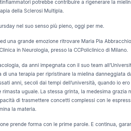
infiammatori potrebbe contribuire a rigenerare la mieli
rapia della Sclerosi Multipla.
rsday nel suo senso più pieno, oggi per me.
e ed una grande emozione ritrovare Maria Pia Abbracchi
linica in Neurologia, presso la CCPoliclinico di Milano.
acologia, da anni impegnata con il suo team all’Universit
a di una terapia per ripristinare la mielina danneggiata d
sati anni, secoli dai tempi dell’università, quando io ero
 rimasta uguale. La stessa grinta, la medesima grazia 
capacità di trasmettere concetti complessi con le espress
mina la materia.
one prende forma con le prime parole. E continua, gara