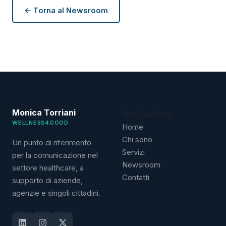
← Torna al Newsroom
Monica Torriani
Navigazione
WELLNESS4GOOD
Home
Chi sono
Un punto di riferimento
Servizi
per la comunicazione nel
Newsroom
settore healthcare, a
Contatti
supporto di aziende,
agenzie e singoli cittadini.