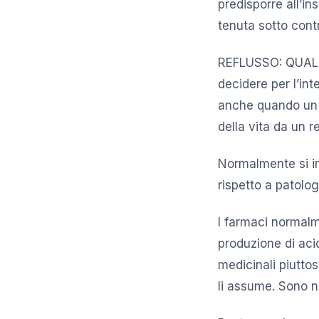
predisporre all’i
tenuta sotto contr
REFLUSSO: QUALI 
decidere per l’int
anche quando un p
della vita da un r
Normalmente si in
rispetto a patolo
I farmaci normalm
produzione di acid
medicinali piuttos
li assume. Sono ne