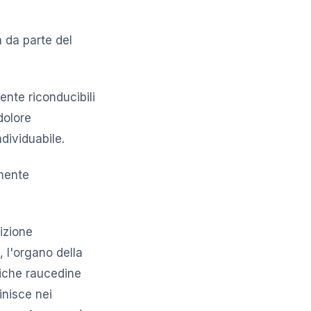
a da parte del
nte riconducibili
dolore
ndividuabile.
mente
sizione
 l'organo della
oniche raucedine
inisce nei