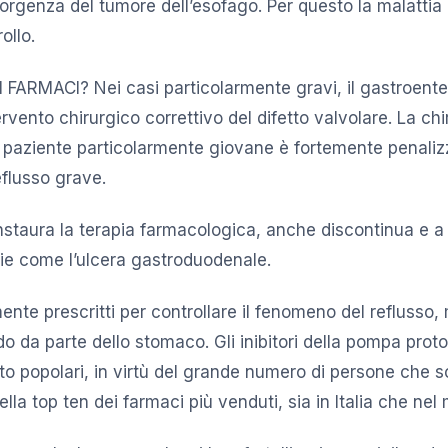
nsorgenza del tumore dell’esofago. Per questo la malattia
ollo.
FARMACI? Nei casi particolarmente gravi, il gastroent
ervento chirurgico correttivo del difetto valvolare. La chi
aziente particolarmente giovane è fortemente penalizz
eflusso grave.
staura la terapia farmacologica, anche discontinua e a 
gie come l’ulcera gastroduodenale.
ente prescritti per controllare il fenomeno del reflusso,
o da parte dello stomaco. Gli inibitori della pompa prot
to popolari, in virtù del grande numero di persone che so
lla top ten dei farmaci più venduti, sia in Italia che nel