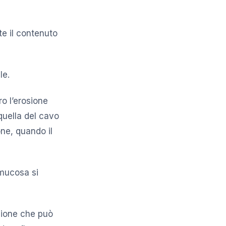
e il contenuto
le.
ro l’erosione
quella del cavo
ne, quando il
mucosa si
zione che può