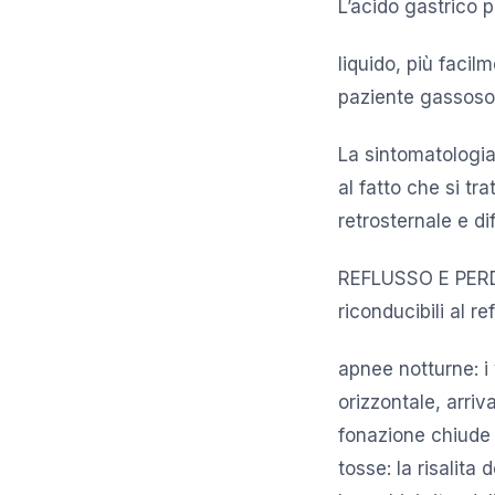
L’acido gastrico pu
liquido, più facil
paziente gassoso,
La sintomatologia
al fatto che si tr
retrosternale e di
REFLUSSO E PERD
riconducibili al r
apnee notturne: i 
orizzontale, arri
fonazione chiude i
tosse: la risalita