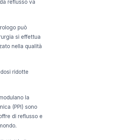
 da reflusso va
erologo può
rurgia si effettua
ato nella qualità
dosi ridotte
 modulano la
onica (PPI) sono
ffre di reflusso e
 mondo.