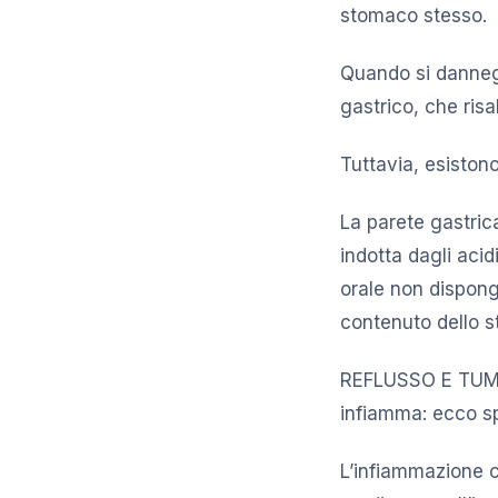
stomaco stesso.
Quando si danneg
gastrico, che risa
Tuttavia, esiston
La parete gastrica
indotta dagli aci
orale non dispong
contenuto dello st
REFLUSSO E TUMOR
infiamma: ecco spi
L’infiammazione c