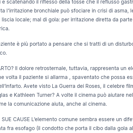
li e scatenando il riflesso della tosse che il reflusso ga
ta l'irritazione bronchiale può sfociare in crisi di asma,
liscia locale; mal di gola: per irritazione diretta da parte
ica.
paziente è più portato a pensare che si tratti di un disturb
ico.
O? Il dolore retrosternale, tuttavia, rappresenta un e
e volta il paziente si allarma , spaventato che possa es
l’infarto. Avete visto La Guerra dei Roses, il celebre fil
as e Kathleen Turner? A volte il cinema può aiutare nel
ome la comunicazione aiuta, anche al cinema.
 SUE CAUSE L’elemento comune sembra essere un difet
ata fra esofago (il condotto che porta il cibo dalla gola a