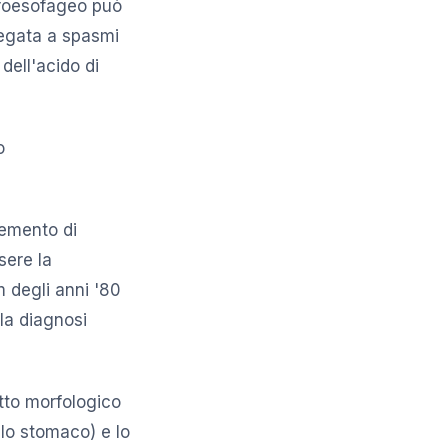
stroesofageo può
 legata a spasmi
 dell'acido di
o
lemento di
sere la
m degli anni '80
la diagnosi
to morfologico
llo stomaco) e lo