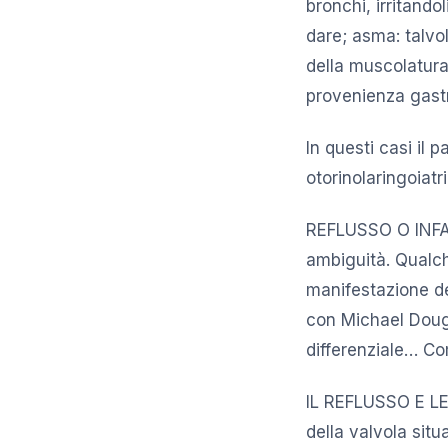
bronchi, irritando
dare; asma: talvol
della muscolatura 
provenienza gastr
In questi casi il 
otorinolaringoiatr
REFLUSSO O INFART
ambiguità. Qualch
manifestazione del
con Michael Dougl
differenziale… C
IL REFLUSSO E LE
della valvola situ