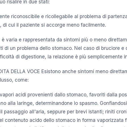
ò risalire in due stati:
mente riconoscibile e ricollegabile al problema di partenz
 di cui il paziente si accorge meno facilmente.
 è varia e rappresentata da sintomi più o meno direttame
atti di un problema dello stomaco. Nel caso di bruciore e 
fficoltà di digestione, la relazione è più semplicemente i
ITA DELLA VOCE Esistono anche sintomi meno diretta
eflusso, come:
vapori acidi provenienti dallo stomaco, favoriti dalla po
vano alla laringe, determinandone lo spasmo. Gonfiandosi,
l passaggio all'aria, seppure per brevi istanti; riniti cr
 del contenuto acido dello stomaco in forma vaporizzata f