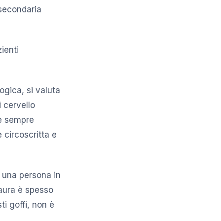
 secondaria
ienti
ogica, si valuta
i cervello
 è sempre
è circoscritta e
 una persona in
paura è spesso
ti goffi, non è