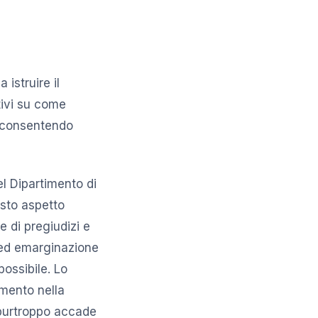
 istruire il
tivi su come
te consentendo
l Dipartimento di
sto aspetto
e di pregiudizi e
e ed emarginazione
ossibile. Lo
imento nella
o purtroppo accade