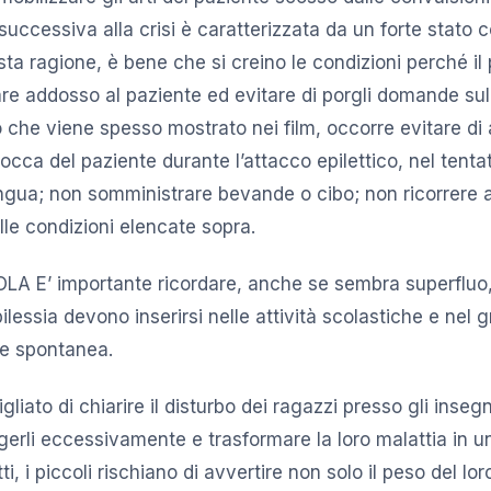
ccessiva alla crisi è caratterizzata da un forte stato c
ta ragione, è bene che si creino le condizioni perché il 
tare addosso al paziente ed evitare di porgli domande sul
 che viene spesso mostrato nei film, occorre evitare di 
cca del paziente durante l’attacco epilettico, nel tenta
ingua; non somministrare bevande o cibo; non ricorrere 
elle condizioni elencate sopra.
LA E’ importante ricordare, anche se sembra superfluo,
ilessia devono inserirsi nelle attività scolastiche e nel 
 e spontanea.
igliato di chiarire il disturbo dei ragazzi presso gli inseg
gerli eccessivamente e trasformare la loro malattia in un
ti, i piccoli rischiano di avvertire non solo il peso del lo