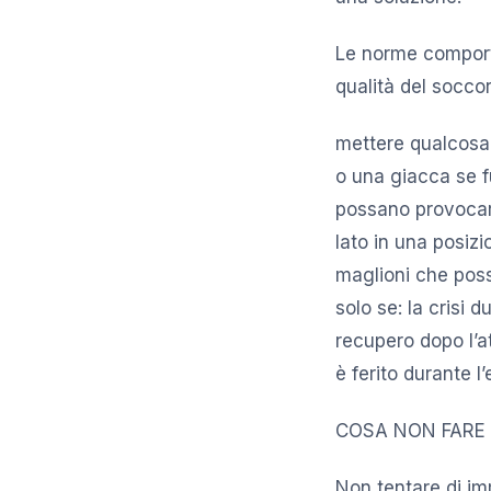
Le norme comporta
qualità del soccor
mettere qualcosa 
o una giacca se fu
possano provocare 
lato in una posiz
maglioni che poss
solo se: la crisi 
recupero dopo l’at
è ferito durante l
COSA NON FARE D
Non tentare di imm