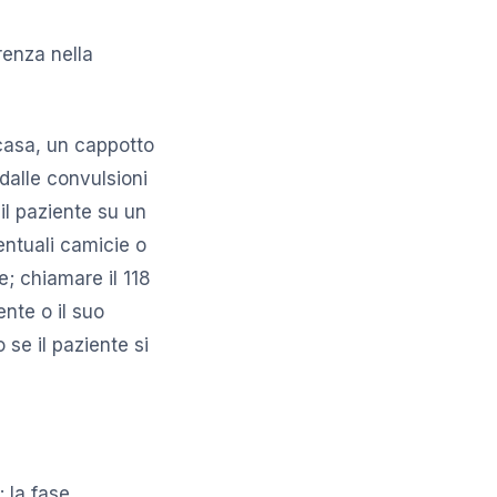
renza nella
 casa, un cappotto
 dalle convulsioni
il paziente su un
entuali camicie o
; chiamare il 118
ente o il suo
 se il paziente si
; la fase