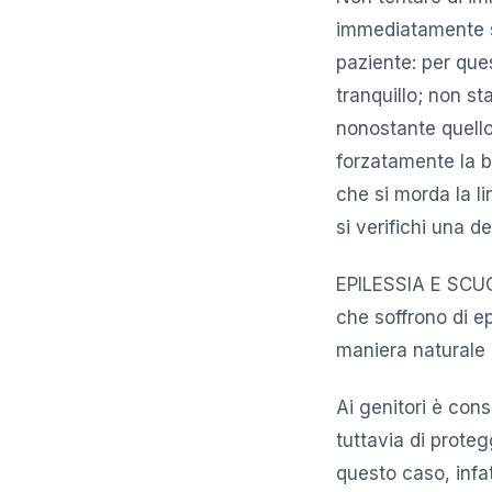
immediatamente su
paziente: per ques
tranquillo; non s
nonostante quello
forzatamente la bo
che si morda la l
si verifichi una d
EPILESSIA E SCUO
che soffrono di ep
maniera naturale
Ai genitori è cons
tuttavia di proteg
questo caso, infat