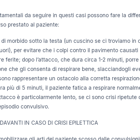
mentali da seguire in questi casi possono fare la diffe
so prestato al paziente:
di morbido sotto la testa (un cuscino se ci troviamo in
ori), per evitare che i colpi contro il pavimento causati
ferite; dopo l’attacco, che dura circa 1-2 minuti, porre 
ione che gli consenta di respirare bene, slacciandogli ev
ono rappresentare un ostacolo alla corretta respirazione
dura più di 5 minuti, il paziente fatica a respirare normalm
tacco è particolarmente lento, se ci sono crisi ripetute o
’episodio convulsivo.
AVANTI IN CASO DI CRISI EPILETTICA
obilizzare gli arti del paziente scosso dalle convulsioni