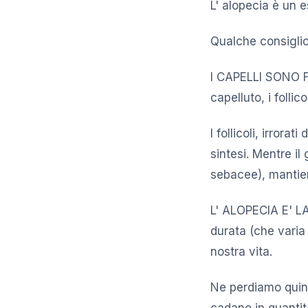
L' alopecia è un e
Qualche consiglio
I CAPELLI SONO FA
capelluto, i follic
I follicoli, irrora
sintesi. Mentre il
sebacee), mantien
L' ALOPECIA E' LA 
durata (che varia 
nostra vita.
Ne perdiamo quindi
cadano in quantità