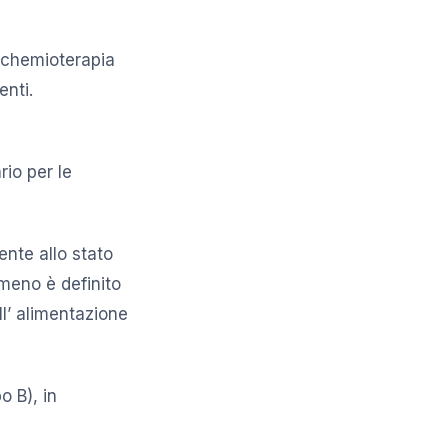
a chemioterapia
enti.
io per le
nte allo stato
omeno è definito
ll’ alimentazione
o B), in