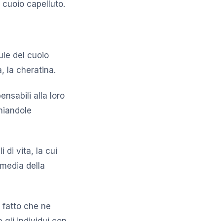
 cuoio capelluto.
ule del cuoio
a, la cheratina.
ensabili alla loro
ghiandole
di vita, la cui
 media della
l fatto che ne
 gli individui con