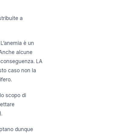
tribuite a
. L’anemia è un
. Anche alcune
ta conseguenza. LA
sto caso non la
ifero.
lo scopo di
ettare
).
 Captano dunque