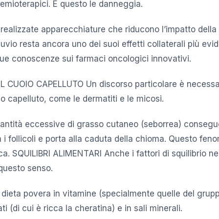
hemioterapici. E questo le danneggia.
realizzate apparecchiature che riducono l’impatto dell
luvio resta ancora uno dei suoi effetti collaterali più evid
tue conoscenze sui farmaci oncologici innovativi.
 CUOIO CAPELLUTO Un discorso particolare è necessar
o capelluto, come le dermatiti e le micosi.
antità eccessive di grasso cutaneo (seborrea) consegue
a i follicoli e porta alla caduta della chioma. Questo fen
ca. SQUILIBRI ALIMENTARI Anche i fattori di squilibrio ne
questo senso.
a dieta povera in vitamine (specialmente quelle del grupp
i (di cui è ricca la cheratina) e in sali minerali.