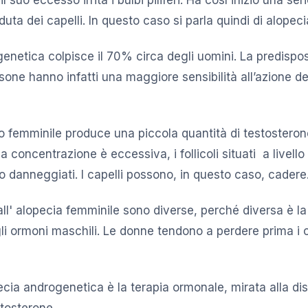
uta dei capelli. In questo caso si parla quindi di alopec
genetica colpisce il 70% circa degli uomini. La predispo
sone hanno infatti una maggiore sensibilità all’azione d
 femminile produce una piccola quantità di testosteron
a concentrazione è eccessiva, i follicoli situati a livello
 danneggiati. I capelli possono, in questo caso, cadere
all' alopecia femminile sono diverse, perché diversa è la
gli ormoni maschili. Le donne tendono a perdere prima i c
ecia androgenetica è la terapia ormonale, mirata alla dis
stosterone.