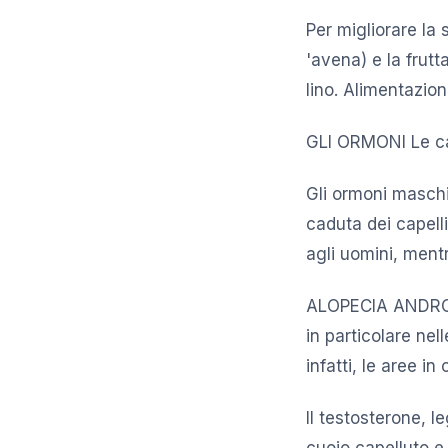
Per migliorare la s
'avena) e la frutt
lino. Alimentazion
GLI ORMONI Le cau
Gli ormoni maschil
caduta dei capelli
agli uomini, ment
ALOPECIA ANDROGEN
in particolare ne
infatti, le aree i
Il testosterone, l
cuoio capelluto e i