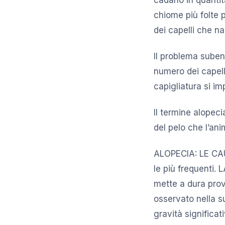
chiome più folte p
dei capelli che n
Il problema subent
numero dei capelli
capigliatura si im
Il termine alopeci
del pelo che l’an
ALOPECIA: LE CAU
le più frequenti.
mette a dura prov
osservato nella s
gravità significat