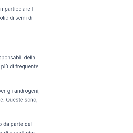
n particolare l
olio di semi di
sponsabili della
 più di frequente
er gli androgeni,
ie. Queste sono,
o da parte del
ie di eventi che