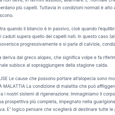
erdano più capelli. Tuttavia in condizioni normali è alto
ascono.
ra quando il bilancio è in passivo, cioè quando l’equilibr
 caduti supera quello dei capelli nati. In questo caso (al
poverisce progressivamente e si parla di calvizie, condizi
a deriva dal greco alopex, che significa volpe e fa riferi
imale subisce al sopraggiungere della stagione calda.
SE Le cause che possono portare all’alopecia sono mol
 LA MALATTIA La condizione di malattia che può affligger
a i nostri sistemi di rigenerazione. Immaginiamo il corp
ua prospettiva più completa, impegnato nella guarigione
iva. E' logico pensare che sceglierà di destinare tutte le 