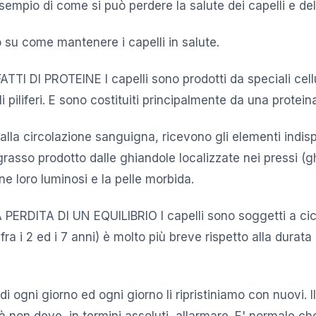
sempio di come si può perdere la salute dei capelli e del
 su come mantenere i capelli in salute.
TTI DI PROTEINE I capelli sono prodotti da speciali cell
oli piliferi. E sono costituiti principalmente da una protein
ti dalla circolazione sanguigna, ricevono gli elementi indisp
 grasso prodotto dalle ghiandole localizzate nei pressi (
e loro luminosi e la pelle morbida.
PERDITA DI UN EQUILIBRIO I capelli sono soggetti a cicli 
fra i 2 ed i 7 anni) è molto più breve rispetto alla durata
 ogni giorno ed ogni giorno li ripristiniamo con nuovi. I
 non deve, in termini assoluti, allarmare. E' normale che