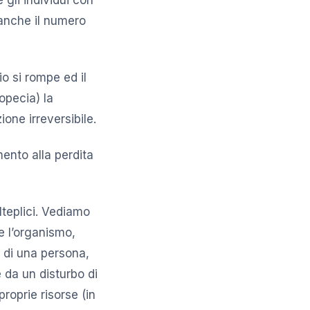
 anche il numero
io si rompe ed il
opecia) la
one irreversibile.
mento alla perdita
teplici. Vediamo
e l’organismo,
o di una persona,
 da un disturbo di
proprie risorse (in