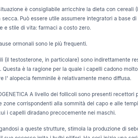
ituazione è consigliabile arricchire la dieta con cereali (i
a secca. Può essere utile assumere integratori a base di 
e e stile di vita: farmaci a costo zero.
se ormonali sono le più frequenti.
i (il testosterone, in particolare) sono indirettamente re
. Questa è la ragione per la quale i capelli cadono molto
re l' alopecia femminile è relativamente meno diffusa.
ETICA A livello dei follicoli sono presenti recettori p
lle zone corrispondenti alla sommità del capo e alle temp
n cui i capelli diradano precocemente nei maschi.
egandosi a queste strutture, stimola la produzione di seb
l suo eccesso irrita i bulbi piliferi. Ha così inizio una ser