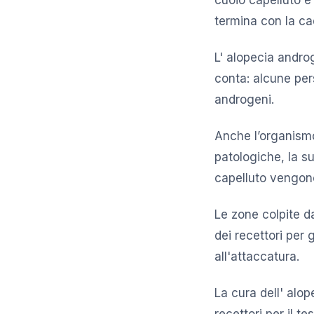
termina con la cad
L' alopecia andro
conta: alcune per
androgeni.
Anche l’organismo
patologiche, la su
capelluto vengono
Le zone colpite d
dei recettori per 
all'attaccatura.
La cura dell' alop
recettori per il te